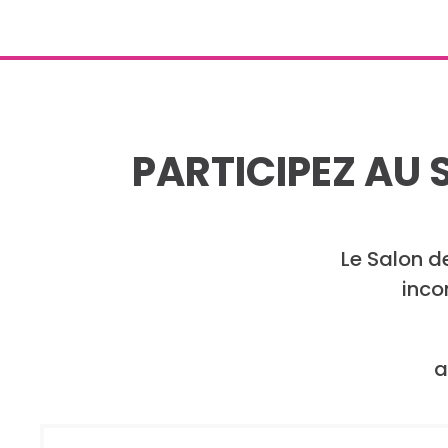
PARTICIPEZ AU 
Le Salon d
inco
a