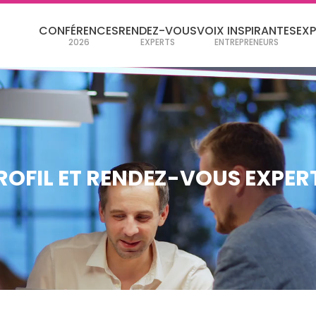
CONFÉRENCES
RENDEZ-VOUS
VOIX INSPIRANTES
EX
2026
EXPERTS
ENTREPRENEURS
ROFIL ET RENDEZ-VOUS EXPER