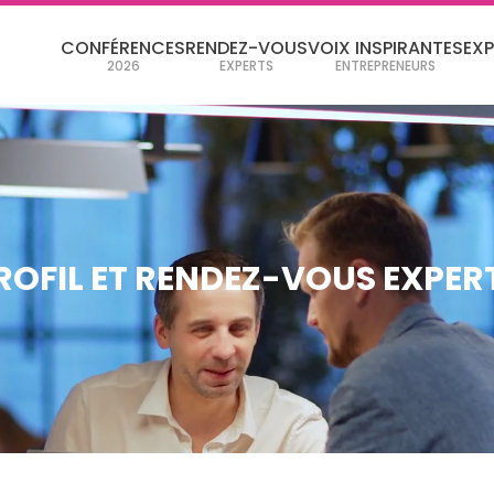
CONFÉRENCES
RENDEZ-VOUS
VOIX INSPIRANTES
EX
2026
EXPERTS
ENTREPRENEURS
ROFIL ET RENDEZ-VOUS EXPER