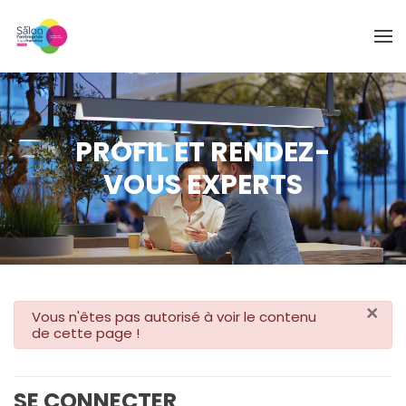
Skip to main content
PROFIL ET RENDEZ-
VOUS EXPERTS
×
danger
Vous n'êtes pas autorisé à voir le contenu
de cette page !
SE CONNECTER