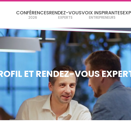
CONFÉRENCES
RENDEZ-VOUS
VOIX INSPIRANTES
EX
2026
EXPERTS
ENTREPRENEURS
ROFIL ET RENDEZ-VOUS EXPER