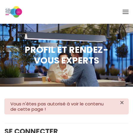
Skip to main content
PROFIL ET RENDEZ-
VOUS EXPERTS
×
danger
Vous n'êtes pas autorisé à voir le contenu
de cette page !
SE CONNECTER